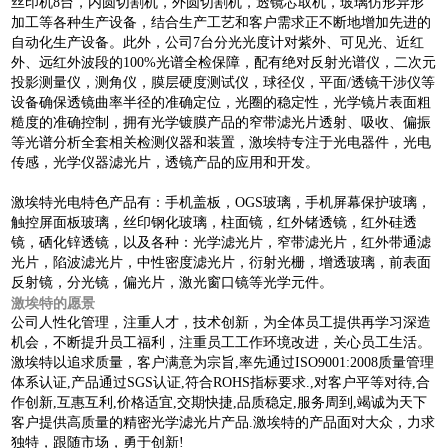
丝印机8台，内圆切割机，外圆切割机，透镜芯取机，玻璃仿形异形
加工等各种生产设备，结合生产工艺和客户需求正不断地增加先进的
自动化生产设备。此外，公司7台分光光度计对紫外、可见光、近红
外、远红外波段的100%光谱全检保障，配有绝对反射光谱仪，二次元
投影测量仪，测角仪，膜层硬度测试仪，球径仪，平面/透镜干涉仪等
设备确保透镜曲率半径的准确定位，光圈的稳定性，光学镜片表面粗
糙度的准确控制，拥有光学镀膜产品的窄带滤光片透射、吸收、偏振
等光谱分析全套相关检测仪器和装置，激埃特专注于光电器件，光电
传感，光学仪器滤光片，透镜产品的应用和开发。
激埃特光电特色产品有：手机盖板，OGS玻璃，手机屏幕保护玻璃，
触控屏面板玻璃，丝印钢化玻璃，柱面镜，红外锗透镜，红外硅透
镜，硒化锌透镜，以及各种：光学滤光片，窄带滤光片，红外带通滤
光片，陷波滤光片，中性密度滤光片，衍射光栅，增透玻璃，前表面
反射镜，分光镜，偏光片，激光窗口镜等光学元件。
激埃特的愿景
公司人性化管理，注重人才，技术创新，为全体员工提供再学习深造
机会，不断提升员工福利，注重员工工作环境改进，关心员工生活。
激埃特以追求质量，客户满意为宗旨,率先通过ISO9001:2008质量管理
体系认证,产品通过SGS认证,符合ROHS指标要求.,对客户平等对待,合
作创新,互惠互利,价格适宜,交期快捷,品质稳定,服务周到,竭诚为天下
客户提供高质量的精密光学滤光片产品.激埃特的产品面对大众，力求
独特，跟随市场，勇于创新!