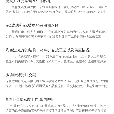
滤光片在光学镜头中的作用
摄像头镜头组件由一个很重要的构件，就是滤波片；IR cut filter，即红外
截止滤光片，它放在于LENS与Sensor之间。因人眼与CMOS Sensor对各波长
的响应不同，人眼看不到红外光但...
AG玻璃和AR玻璃的采用和选择
普通玻璃在可见光范围内，它的单侧反射率约为4%，总的光谱反射率约
为8%。玻璃表面在可见光范围内的减反射效果可以通过两种方法来实现：
一种为利用不同光学材料膜层产生的干涉效果来消除入射光和...
彩色滤光片的结构、材料、合成工艺以及供应情况
一、彩色滤光片结构 彩色滤光片（ColorFilter，CF）是LCD实现彩
色显示的关键零部件，其性能（如开口率、色纯度、色差等）直接影响到液
晶面板的色彩还原性、亮度和对比...
激埃特滤光片交期
深圳激埃特光电有限公司专业从事滤光片生产8年，现如今已经成为行业的领
先者，在此特此说明在我司采购产品的流程，跟交期过程。 比选采购方式的
主要流程： 1、采购人发出采购信息（采购公...
相机ISO感光度工作原理解析
ISO是什么?，相机中的ISO是感光度的意思，在光线比较暗的情况下把ISO
调高的话会降低快门速度也就是说可以让照出的照片不是很模糊但是有得必