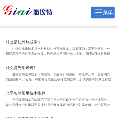
什么是红外热成像？
红外热成像技术是一种被动红外夜视技术，其原理为：基于自然界中一
切温度高于绝对零度的物体，均会发出不同波长红外线，同时这种红外线辐
射都载有物体的特征信息。通过探测物体发出的红外辐射，热成像仪产生一
个...
什么是光学透镜?
透镜是由透明物质（如玻璃、水晶等）制成的一种光学元件，会影响光
的波前曲率。 它是一种能将光线聚合或分散的器件，所成的像有实像也有虚
像 。 广泛应用于安防、车戴、数码相机、激光、光学仪器等各个领域。...
光学玻璃常用技术指标
光学玻璃和其它玻璃的不同之点在于它作为光学系统的一个组成部分，
每一品种光学玻璃对不同波长光线都有规定的标准折射率数值，光学系统的
透过率主要决定于玻璃本身的光吸收...