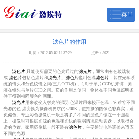
滤色片的作用
时间：2012-05-02 14:37:29
点击：5021
滤色片
:只能使所需要的色光通过的
滤光片
，通常由有色玻璃制
成.
滤色片
包括色温片和
滤光片
。
滤色片
也叫色温
滤色片
，装在光学系
统的镜头和分色棱镜之间(三片CCD机)，而对于单片CCD机来讲，则
装在镜头与单片CCD之间。它的作用是使同一物体在不同色温照明条
件下得到相同颜色的画面。
滤光片
用来改变入射光的强弱;色温片用来校正色温，它难将不同
光源的色 温变换为摄像机要求的3200K，使拍摄的图像色彩真实，避
免偏色。专业彩色摄像机一般是将多片不同的滤色片镶在一个圆盘
上，摄像时可根据光源的色温和光线的强弱情况拨动圆盘，以取得合
适的位置。家用摄像机一般不装有
滤色片
，主要通过电路调整来适应
不同的光源。