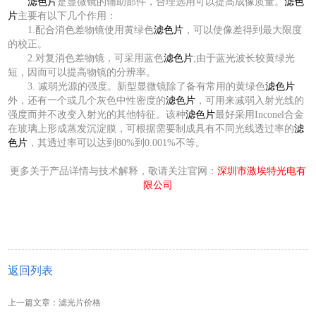
滤色片
是显微镜的辅助部件，合理选用可以提高成像质量。
滤色
片
主要有以下几个作用：
1.配合消色差物镜使用黄绿色
滤色片
，可以使像差得到最大限度
的校正。
2.对复消色差物镜，可采用蓝色
滤色片
;由于蓝光波长较黄绿光
短，因而可以提高物镜的分辨率。
3. 减弱光源的强度。新型显微镜除了备有常用的黄绿色
滤色片
外，还有一个或几个灰色中性密度的
滤色片
，可用来减弱入射光线的
强度而并不改变入射光的其他特征。该种
滤色片
最好采用Inconel合金
在玻璃上形成蒸发沉淀膜，可根据需要制成具有不同光线透过率的
滤
色片
，其透过率可以达到80%到0.001%不等。
更多关于产品详情与技术解释，敬请关注官网：
深圳市激埃特光电有
限公司
返回列表
上一篇文章：滤光片价格